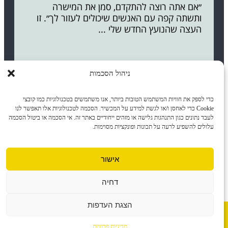
״אם אתה רוצה להתקדם, סמן את המישרה
ותשתה קפה עם האנשים שיכולים לעזור לך״. זו
העצה שהנועץ החדש שלי ...
ניהול הסכמות
כדי לספק את חוויות המשתמש הטובות ביותר, אנו משתמשים בטכנולוגיות כמו קובצי
Cookie כדי לאחסן ו/או לגשת למידע על המכשיר. הסכמה לטכנולוגיות אלו תאפשר לנו
לעבד נתונים כגון התנהגות גלישה או מזהים ייחודיים באתר זה. אי הסכמה או ביטול הסכמה
עלולים להשפיע לרעה על תכונות ופונקציות מסוימות.
ד״ר טלי נחמן
ראשי
אישור
הצהרת נגישות
מדיניות פרטיות
דחיה
© 2026 כל הזכויות שמורות לד״ר טלי נחמן
הצגת העדפות
לעמוד
הראשי
מדיניות פרטיות