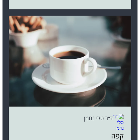
ד״ר טלי נחמן
קפה