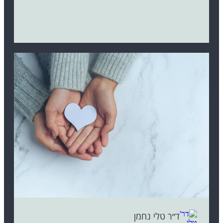
ד״ר טלי נחמן