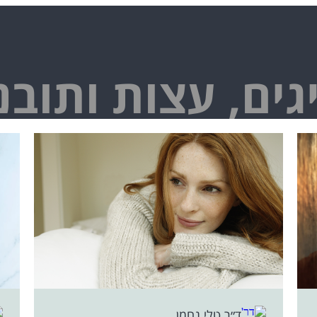
גים, עצות ותובנ
ד״ר טלי נחמן