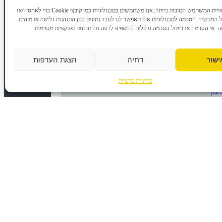
כדי לספק את חוויות המשתמש הטובות ביותר, אנו משתמשים בטכנולוגיות כמו קובצי Cookie כדי לאחסן ו/או
המכשיר. הסכמה לטכנולוגיות אלו תאפשר לנו לעבד נתונים כגון התנהגות גלישה או מזהים
זה. אי הסכמה או ביטול הסכמה עלולים להשפיע לרעה על תכונות ופונקציות מסוימות.
ישור
דחיה
הצגת העדפות
ד״ר טלי נחמן
מדיניות פרטיות
הביא את המזל
עת הזו, הרבה אנשים נדרשים לדייק את
צמם מחדש. אחד הכלים החזקים לכך נעוץ
 - תיאוריית המקריות המתוכננת ...