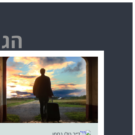
הגי
ד״ר טלי נחמן