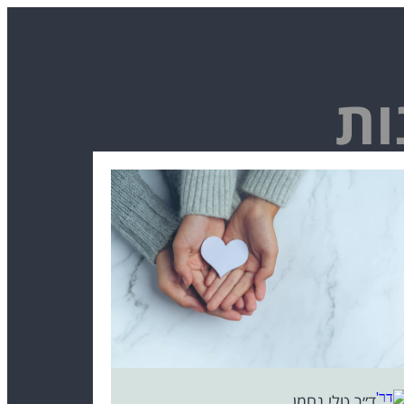
ות
ד״ר טלי נחמן