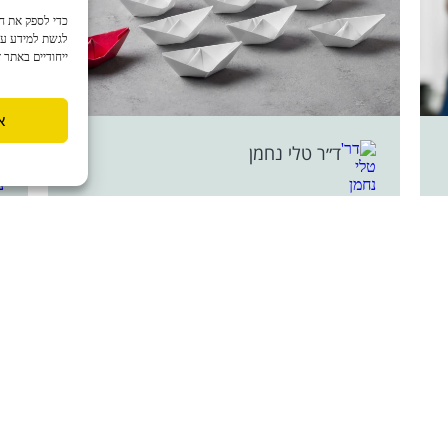
לגשת למידע על 
ייחודיים באתר 
א
ד״ר טלי נחמן
מנהיגות
ל
מנהל בכיר ומוכשר מאוד- הגיע אלי כי משהו
ב
חסר לו בחברה הנוכחית. לא חסר לו עניין,
ע
מעמד או תגמול כספי. ...
ב