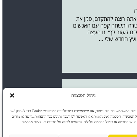
אתה רוצה להתקדם, סמן את
רה ותשתה קפה עם האנשים
ים לעזור לך״. זו העצה
עץ החדש שלי ...
ניהול הסכמות
כדי לספק את חוויות המשתמש הטובות ביותר, אנו משתמשים בטכנולוגיות כמו קובצי Cookie כדי לאחסן ו/או
המכשיר. הסכמה לטכנולוגיות אלו תאפשר לנו לעבד נתונים כגון התנהגות גלישה או מזהים
זה. אי הסכמה או ביטול הסכמה עלולים להשפיע לרעה על תכונות ופונקציות מסוימות.