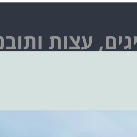
גים, עצות ותובנ