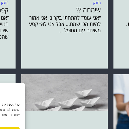
שימחה ??
קפה
״אני עומד להתחתן בקרוב, אני אמור
״אם 
.
להיות הכי שמח... אבל אני לא״ קטע
המיש
משיחה עם מטופל ...
שיכול
שהנו
לגשת למידע על 
ייחודיים באתר 