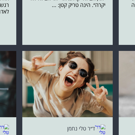
ה
יקרה״. הינה טריק קטן: ...
רגשו
לאדם
ד״ר טלי נחמן