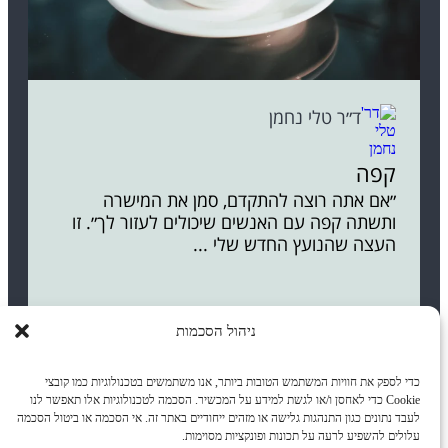
ד״ר טלי נחמן
קפה
״אם אתה רוצה להתקדם, סמן את המישרה
ותשתה קפה עם האנשים שיכולים לעזור לך״. זו
העצה שהנועץ החדש שלי ...
ניהול הסכמות
כדי לספק את חוויות המשתמש הטובות ביותר, אנו משתמשים בטכנולוגיות כמו קובצי
Cookie כדי לאחסן ו/או לגשת למידע על המכשיר. הסכמה לטכנולוגיות אלו תאפשר לנו
לעבד נתונים כגון התנהגות גלישה או מזהים ייחודיים באתר זה. אי הסכמה או ביטול הסכמה
עלולים להשפיע לרעה על תכונות ופונקציות מסוימות.