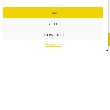
אישור
דחיה
הצגת העדפות
לעמוד
הראשי
מדיניות פרטיות
ד״ר טלי נחמן
נתינה וקבלה
״באתי אלייך כי אני מאוד רוצה להצליח״. מפגש
ראשון עם מנהלת צעירה שנכנסה לארגון חדש ...