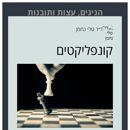
הגיגים, עצות ותובנות
ד״ר טלי נחמן
קונפליקטים