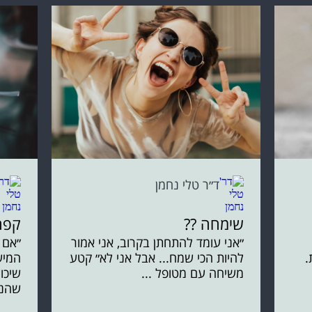
ד״ר טלי נחמן
שימחה ??
קפה
״אני עומד להתחתן בקרוב, אני אמור
״אם 
.
להיות הכי שמח... אבל אני לא״ קטע
המיש
משיחה עם מטופל ...
שיכול
שהנו