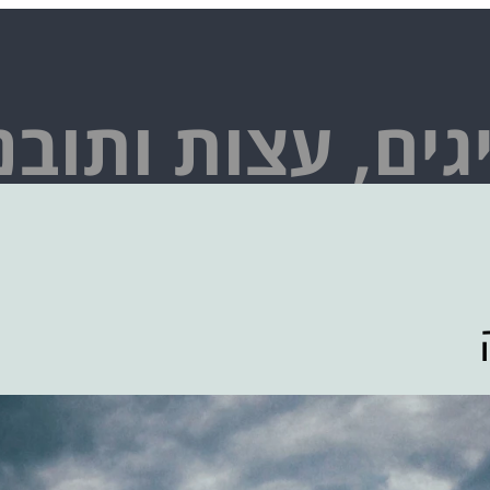
גים, עצות ותובנ