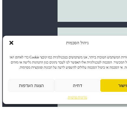
ניהול הסכמות
כדי לספק את חוויות המשתמש הטובות ביותר, אנו משתמשים בטכנולוגיות כמו קובצי Cookie כדי לאחסן ו/או
המכשיר. הסכמה לטכנולוגיות אלו תאפשר לנו לעבד נתונים כגון התנהגות גלישה או מזהים
זה. אי הסכמה או ביטול הסכמה עלולים להשפיע לרעה על תכונות ופונקציות מסוימות.
ישור
דחיה
הצגת העדפות
מדיניות פרטיות
ד״ר טלי נחמן
יא את המזל
הזו, הרבה אנשים נדרשים