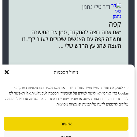
ד״ר טלי נחמן
קפה
״אם אתה רוצה להתקדם, סמן את המישרה
ותשתה קפה עם האנשים שיכולים לעזור לך״. זו
העצה שהנועץ החדש שלי ...
ניהול הסכמות
כדי לספק את חוויות המשתמש הטובות ביותר, אנו משתמשים בטכנולוגיות כמו קובצי
Cookie כדי לאחסן ו/או לגשת למידע על המכשיר. הסכמה לטכנולוגיות אלו תאפשר לנו
לעבד נתונים כגון התנהגות גלישה או מזהים ייחודיים באתר זה. אי הסכמה או ביטול הסכמה
עלולים להשפיע לרעה על תכונות ופונקציות מסוימות.
אישור