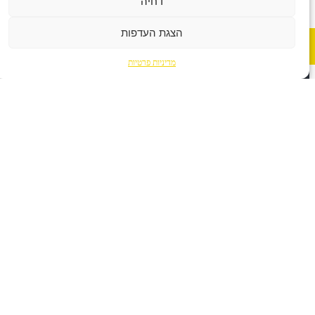
דחיה
הצגת העדפות
לעמוד
הראשי
מדיניות פרטיות
ד״ר טלי נחמן
נתינה וקבלה
״באתי אלייך כי אני מאוד רוצה להצליח״. מפגש
ראשון עם מנהלת צעירה שנכנסה לארגון חדש ...